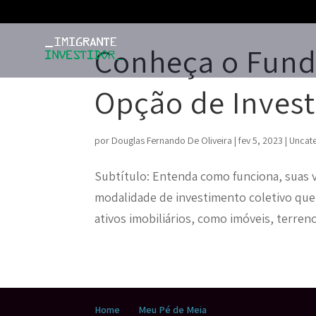
Conheça o Fund
Opção de Invest
por
Douglas Fernando De Oliveira
|
fev 5, 2023
|
Uncat
Subtítulo: Entenda como funciona, suas 
modalidade de investimento coletivo que 
ativos imobiliários, como imóveis, terren
Home
Meu Pé de Meia