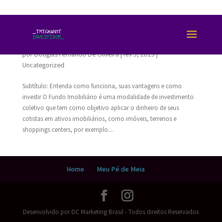
Conheça o Fundo Imobiliário: Uma Opção de
Investimento Lucrativa
por
Douglas Fernando De Oliveira
|
fev 5, 2023
|
Uncategorized
Subtítulo: Entenda como funciona, suas vantagens e como
investir O Fundo Imobiliário é uma modalidade de investimento
coletivo que tem como objetivo aplicar o dinheiro de seus
cotistas em ativos imobiliários, como imóveis, terrenos e
shoppings centers, por exemplo....
Home
Meu Pé de Meia
Desenvolvido por DC Marketing Brasil - Todos direitos Reservados