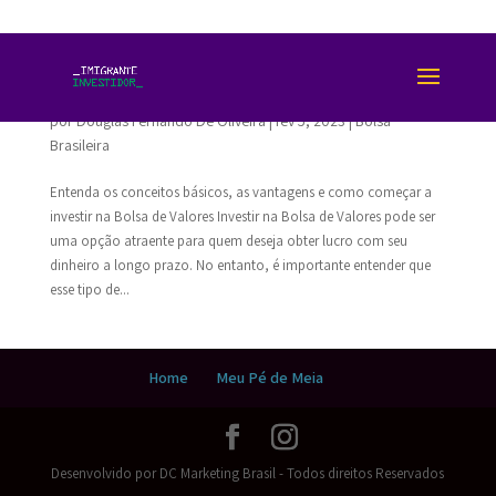
Como investir na Bolsa de Valores no Brasil:
um guia para iniciantes
por
Douglas Fernando De Oliveira
|
fev 5, 2023
|
Bolsa
Brasileira
Entenda os conceitos básicos, as vantagens e como começar a
investir na Bolsa de Valores Investir na Bolsa de Valores pode ser
uma opção atraente para quem deseja obter lucro com seu
dinheiro a longo prazo. No entanto, é importante entender que
esse tipo de...
Home
Meu Pé de Meia
Desenvolvido por DC Marketing Brasil - Todos direitos Reservados