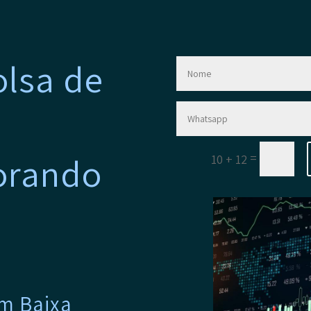
olsa de
morando
=
10 + 12
em Baixa