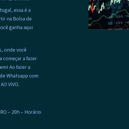
tugal, essa é a
tir na Bolsa de
 você ganha aqui
is, onde você
a começar a fazer
em! Ao fazer a
o de Whatsapp com
 AO VIVO.
!
RO – 20h – Horário